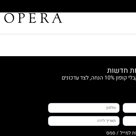
הצטרפי למועדון החברות וקבלי קופון 10% הנחה, לצד עדכונים
ת למייל / סמס