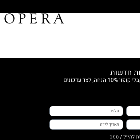
הצטרפי למועדון החברות וקבלי קופון 10% הנחה, לצד עדכונים
ת למייל / סמס