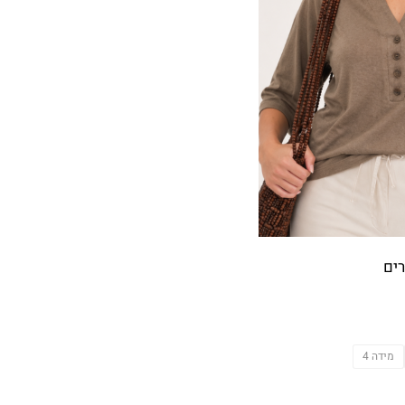
ים
מידה 4