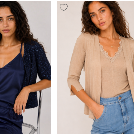
ה שרוול 3/4
ג’קט ג’קלין , פייטים קצר