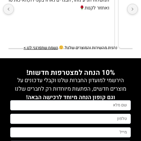
שירות אדיב ומקצועימגיע תוך יומיים לכל היותרבגדים 
איכותיים ואופנתייםקונה לעיתים קרובות ואין ותמיד 
מרוצהמגיע בצורה מכובדת, בדים איכותייםאין עליהם 
ותודה לקרן שנותנת שירות מכל ה
תשובה מהבעלים
2 years ago
תודה רבה מירב! שמחה לשמוע
נהנית מהשירות והמוצרים שלנו?
נשמח שתפרגני לנו >
10% הנחה למצטרפות חדשות!
הירשמי למועדון החברות שלנו וקבלי עדכונים על
מוצרים חדשים, הפתעות מיוחדות רק לחברים שלנו
וגם קופון הנחה מיוחד לרכישה הבאה!