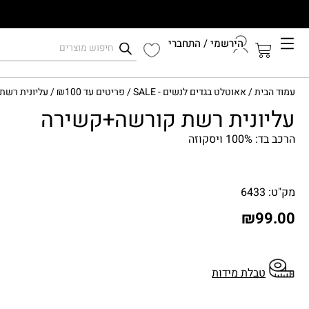
הירשמי / התחברי
קיץ 2026
עמוד הבית
/
אאוטלט בגדים לנשים - SALE
/
פריטים עד ₪100
/ עליונית רש
התחברי לחשבון שלך
עליונית רשת קורשה+קשירה
הרכב בד: 100% ויסקוזה
מק"ט: 6433
₪
99.00
טבלת מידות