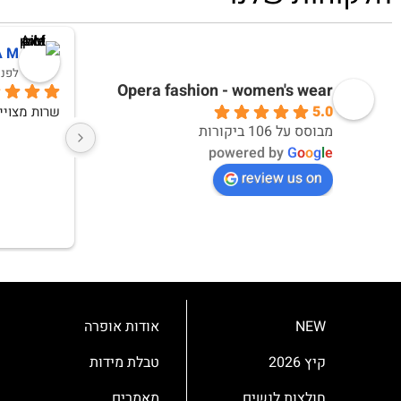
A M
לפני 3 שבוע
Opera fashion - women's wear
5.0
שרות מצויי
מבוסס על 106 ביקורות
powered by
G
o
o
g
l
e
review us on
NEW
אודות אופרה
קיץ 2026
טבלת מידות
חולצות לנשים
מאמרים