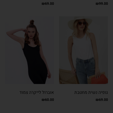
כפתורים קטנים
כפתורים
₪
69.00
₪
99.00
גופיה נשית מחטבת
אוברול לייקרה צמוד
₪
60.00
₪
69.00