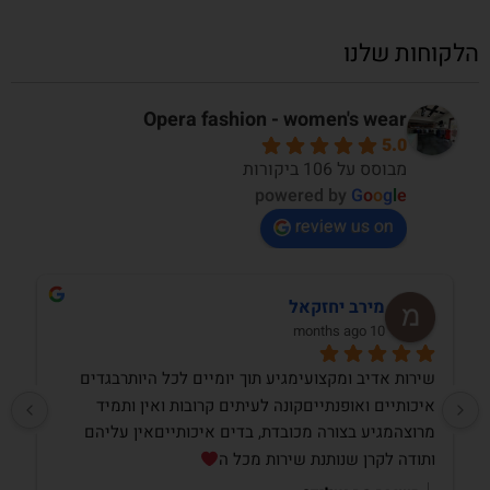
הלקוחות שלנו
Opera fashion - women's wear
5.0
מבוסס על 106 ביקורות
powered by
G
o
o
g
l
e
review us on
מירב יחזקאל
10 months ago
שירות אדיב ומקצועימגיע תוך יומיים לכל היותרבגדים 
איכותיים ואופנתייםקונה לעיתים קרובות ואין ותמיד 
מרוצהמגיע בצורה מכובדת, בדים איכותייםאין עליהם 
ותודה לקרן שנותנת שירות מכל ה