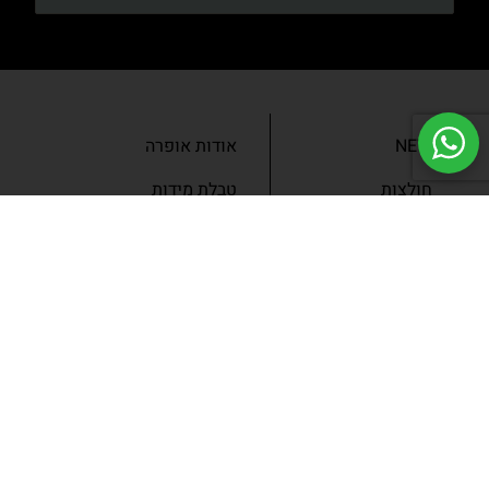
NEW
אודות אופרה
חולצות
טבלת מידות
בגדי ערב
מאמרים
שמלות
צור קשר
מכנסיים
תנאים ומדיניות
ג’קטים
הצהרת נגישות
SLAE
גיפטקארד