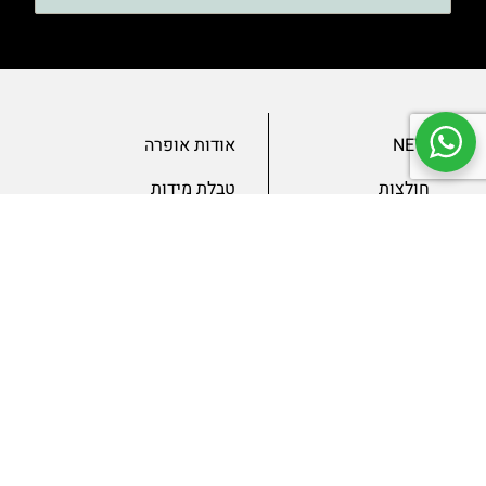
NEW
אודות אופרה
חולצות
טבלת מידות
בגדי ערב
מאמרים
שמלות
צור קשר
מכנסיים
תנאים ומדיניות
ג’קטים
הצהרת נגישות
SLAE
גיפטקארד