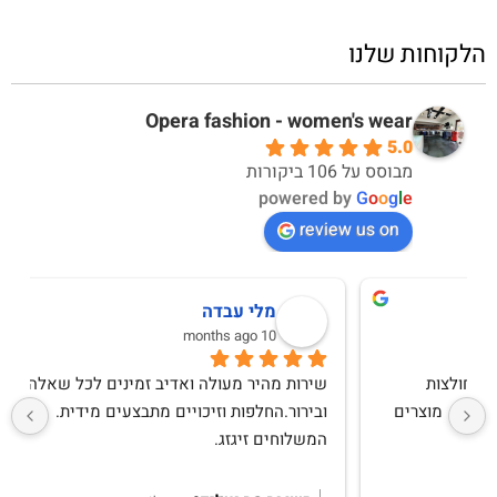
הלקוחות שלנו
Opera fashion - women's wear
5.0
מבוסס על 106 ביקורות
powered by
G
o
o
g
l
e
review us on
מירב יחזקאל
10 months ago
שירות אדיב ומקצועימגיע תוך יומיים לכל היותרבגדים 
איכותיים ואופנתייםקונה לעיתים קרובות ואין ותמיד 
מרוצהמגיע בצורה מכובדת, בדים איכותייםאין עליהם 
ותודה לקרן שנותנת שירות מכל ה