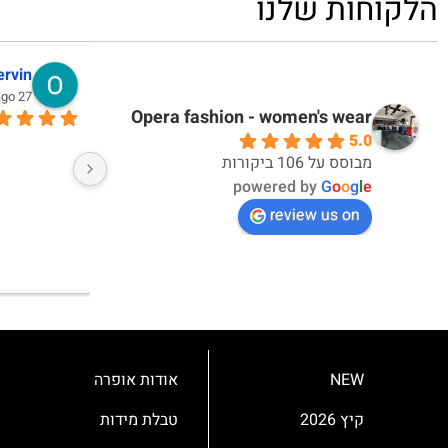
הלקוחות שלנו
דקלה אברבנאל
אי
10 months ago
10 months ago
Opera fashion - women's wear
5.0
אחלה חוויית קנייה ואחלה מוצרים
מבוסס על 106 ביקורות
powered by
G
o
o
g
l
e
review us on
NEW
אודות אופרה
קיץ 2026
טבלת מידות