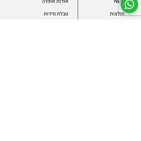
NEW
אודות אופרה
חולצות
טבלת מידות
בגדי ערב
מאמרים
שמלות
צור קשר
מכנסיים
תנאים ומדיניות
ג’קטים
הצהרת נגישות
SLAE
גיפטקארד