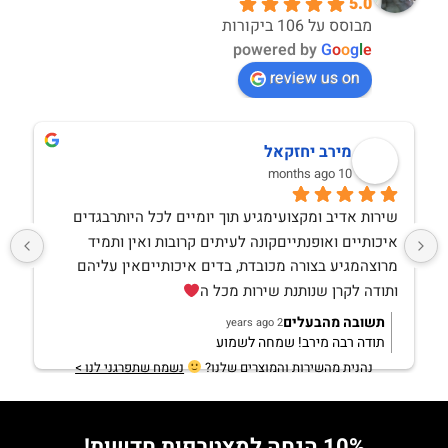
5.0
מבוסס על 106 ביקורות
powered by
G
o
o
g
l
e
review us on
מירב יחזקאל
10 months ago
שירות אדיב ומקצועימגיע תוך יומיים לכל היותרבגדים 
איכותיים ואופנתייםקונה לעיתים קרובות ואין ותמיד 
מרוצהמגיע בצורה מכובדת, בדים איכותייםאין עליהם 
ותודה לקרן שנותנת שירות מכל ה
תשובה מהבעלים
2 years ago
תודה רבה מירב! שמחה לשמוע
נהנית מהשירות והמוצרים שלנו?
נשמח שתפרגני לנו >
10% הנחה למצטרפות חדשות!