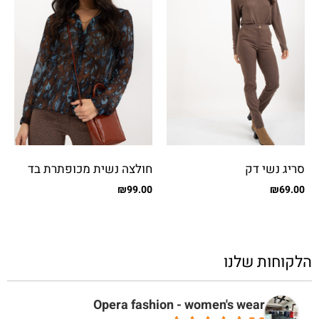
סריג נשי דק
חולצה נשית מכופתרת בד
שיפון מקומט
₪
99.00
₪
69.00
הלקוחות שלנו
Opera fashion - women's wear