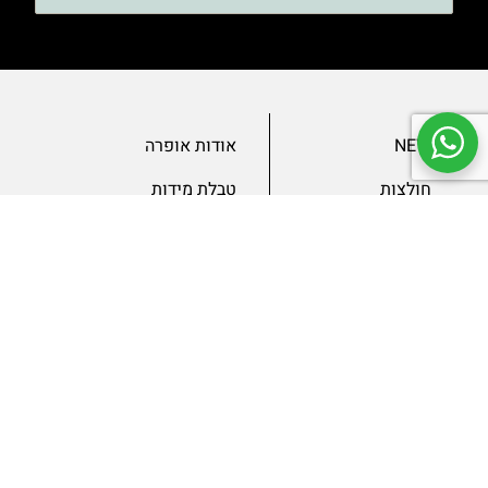
NEW
אודות אופרה
חולצות
טבלת מידות
בגדי ערב
מאמרים
שמלות
צור קשר
מכנסיים
תנאים ומדיניות
ג’קטים
הצהרת נגישות
SLAE
גיפטקארד