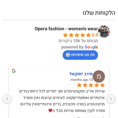
הלקוחות שלנו
Opera fashion - women's wear
5.0
מבוסס על 106 ביקורות
powered by
G
o
o
g
l
e
review us on
מירב יחזקאל
10 months ago
שירות אדיב ומקצועימגיע תוך יומיים לכל היותרבגדים 
איכותיים ואופנתייםקונה לעיתים קרובות ואין ותמיד 
מרוצהמגיע בצורה מכובדת, בדים איכותייםאין עליהם 
ותודה לקרן שנותנת שירות מכל ה