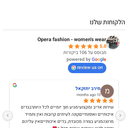
הלקוחות שלנו
Opera fashion - women's wear
5.0
מבוסס על 106 ביקורות
powered by
G
o
o
g
l
e
review us on
מירב יחזקאל
10 months ago
שירות אדיב ומקצועימגיע תוך יומיים לכל היותרבגדים 
איכותיים ואופנתייםקונה לעיתים קרובות ואין ותמיד 
מרוצהמגיע בצורה מכובדת, בדים איכותייםאין עליהם 