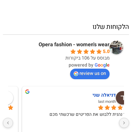
הלקוחות שלנו
Opera fashion - women's wear
5.0
מבוסס על 106 ביקורות
powered by
G
o
o
g
l
e
review us on
מירב יחזקאל
10 months ago
שירות אדיב ומקצועימגיע תוך יומיים לכל היותרבגדים 
איכותיים ואופנתייםקונה לעיתים קרובות ואין ותמיד 
מרוצהמגיע בצורה מכובדת, בדים איכותייםאין עליהם 