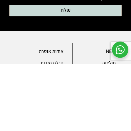
שלח
NEW
אודות אופרה
חולצות
טבלת מידות
בגדי ערב
מאמרים
שמלות
צור קשר
מכנסיים
תנאים ומדיניות
ג’קטים
הצהרת נגישות
SLAE
גיפטקארד