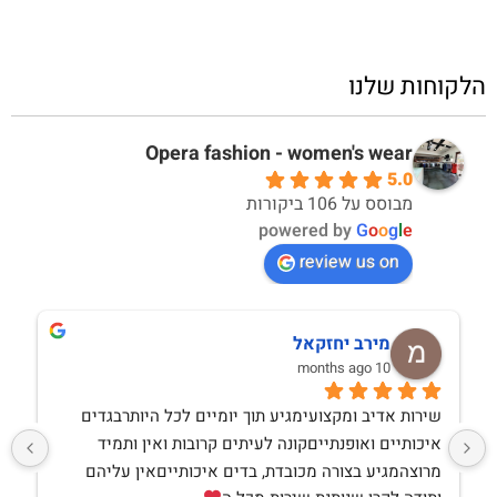
הלקוחות שלנו
Opera fashion - women's wear
5.0
מבוסס על 106 ביקורות
powered by
G
o
o
g
l
e
review us on
מירב יחזקאל
10 months ago
שירות אדיב ומקצועימגיע תוך יומיים לכל היותרבגדים 
איכותיים ואופנתייםקונה לעיתים קרובות ואין ותמיד 
מרוצהמגיע בצורה מכובדת, בדים איכותייםאין עליהם 