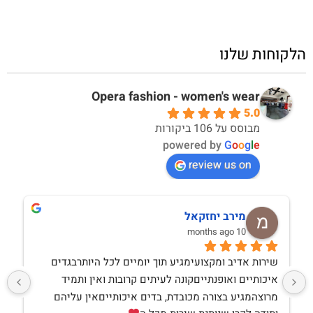
הלקוחות שלנו
Opera fashion - women's wear
5.0
מבוסס על 106 ביקורות
powered by
G
o
o
g
l
e
review us on
מירב יחזקאל
10 months ago
שירות אדיב ומקצועימגיע תוך יומיים לכל היותרבגדים 
איכותיים ואופנתייםקונה לעיתים קרובות ואין ותמיד 
מרוצהמגיע בצורה מכובדת, בדים איכותייםאין עליהם 