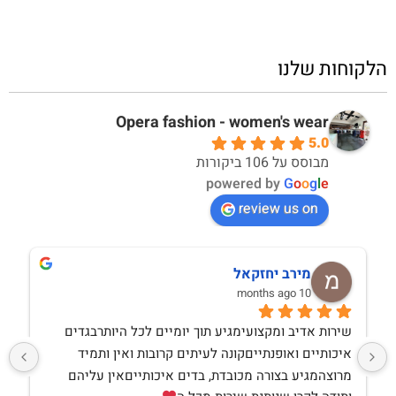
הלקוחות שלנו
Opera fashion - women's wear
5.0
מבוסס על 106 ביקורות
powered by
G
o
o
g
l
e
review us on
מירב יחזקאל
10 months ago
שירות אדיב ומקצועימגיע תוך יומיים לכל היותרבגדים 
איכותיים ואופנתייםקונה לעיתים קרובות ואין ותמיד 
מרוצהמגיע בצורה מכובדת, בדים איכותייםאין עליהם 