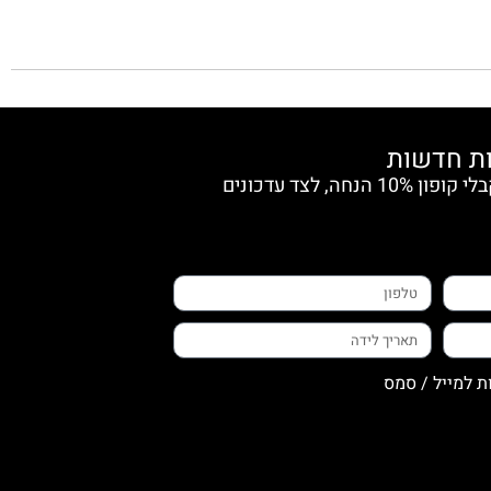
הצטרפי למועדון החברות וקבלי קופון 10% הנחה, לצד עדכונים
ת למייל / סמס