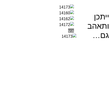
ייתכן
ותאהב
גם…