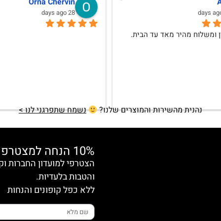
Diana Romka
דליה יצחקי
last month
last month
בקפידה,האיכות טובה ו
נהנית מהשירות והמוצרים שלנו?
נשמח שתפרגני לנו >
10% הנחה למצטרפות חדשות
והטבות בלעדיות.
ללא כפל קופונים והנחות