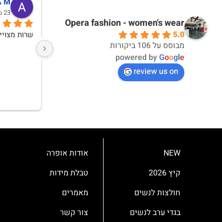
דניאלה שני
last month
Opera fashion - women's wear
5.0
אני נהנית ללבוש את הפריטים שרכשתי מכם
מבוסס על 106 ביקורות
powered by
G
o
o
g
l
e
review us on
NEW
אודות אופרה
קיץ 2026
טבלת מידות
חולצות לנשים
מאמרים
בגדי ערב לנשים
צור קשר