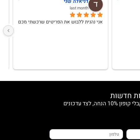
Alla Alexandrova
3 months ago
המשלוח הגיע מהר, הבגדים נארזו 
.התאהבתי בבגדים של אופרהיושבים בול 
אחזור לקנות
"10" ושרות מצוייןממליצה מכל הלב
הצטרפי למועדון החברות וקבלי קופון 10% הנחה, לצד עדכונים