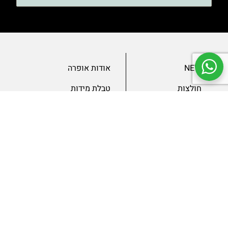
NEW
אודות אופרה
חולצות
טבלת מידות
בגדי ערב
מאמרים
שמלות
צור קשר
מכנסיים
תנאים ומדיניות
ג’קטים
הצהרת נגישות
SLAE
גיפטקארד