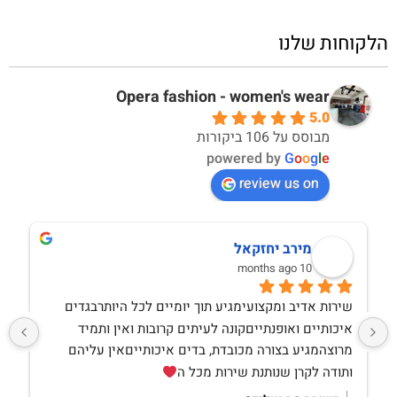
הלקוחות שלנו
Opera fashion - women's wear
5.0
מבוסס על 106 ביקורות
powered by
G
o
o
g
l
e
review us on
מירב יחזקאל
10 months ago
שירות אדיב ומקצועימגיע תוך יומיים לכל היותרבגדים 
איכותיים ואופנתייםקונה לעיתים קרובות ואין ותמיד 
מרוצהמגיע בצורה מכובדת, בדים איכותייםאין עליהם 
ותודה לקרן שנותנת שירות מכל ה