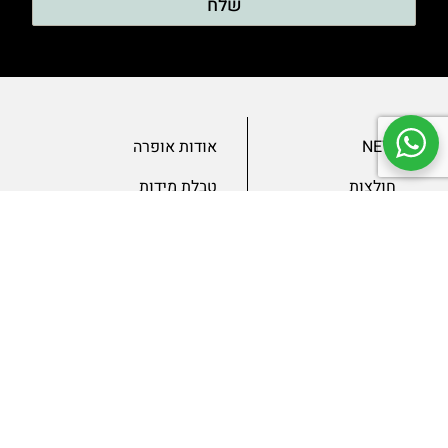
שלח
NEW
אודות אופרה
חולצות
טבלת מידות
בגדי ערב
מאמרים
שמלות
צור קשר
מכנסיים
תנאים ומדיניות
ג’קטים
הצהרת נגישות
SLAE
גיפטקארד