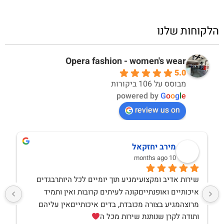
הלקוחות שלנו
Opera fashion - women's wear
5.0
מבוסס על 106 ביקורות
powered by
G
o
o
g
l
e
review us on
מירב יחזקאל
10 months ago
שירות אדיב ומקצועימגיע תוך יומיים לכל היותרבגדים 
איכותיים ואופנתייםקונה לעיתים קרובות ואין ותמיד 
מרוצהמגיע בצורה מכובדת, בדים איכותייםאין עליהם 
ותודה לקרן שנותנת שירות מכל ה