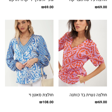
₪
69.00
₪
69.00
חולצה נשית בד כותנה
חולצת סאטן וי
מודפס
₪
108.00
₪
69.00