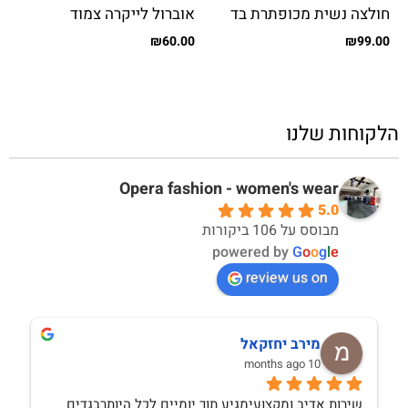
חולצה נשית מכופתרת בד
אוברול לייקרה צמוד
שיפון מקומט
₪
60.00
₪
99.00
הלקוחות שלנו
Opera fashion - women's wear
5.0
מבוסס על 106 ביקורות
powered by
G
o
o
g
l
e
review us on
מירב יחזקאל
10 months ago
שירות אדיב ומקצועימגיע תוך יומיים לכל היותרבגדים 