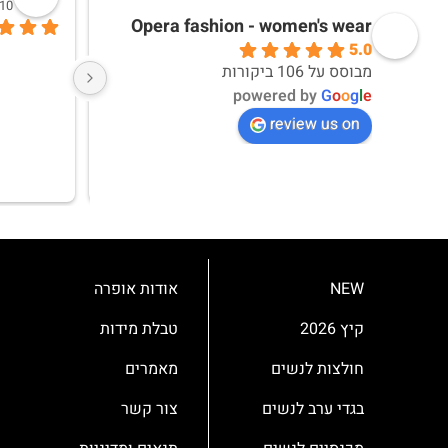
10 months ago
10 months ago
Opera fashion - women's wear
5.0
אחלה חוויית קנייה ואחלה מוצרים
מבוסס על 106 ביקורות
powered by
G
o
o
g
l
e
review us on
NEW
אודות אופרה
קיץ 2026
טבלת מידות
חולצות לנשים
מאמרים
בגדי ערב לנשים
צור קשר