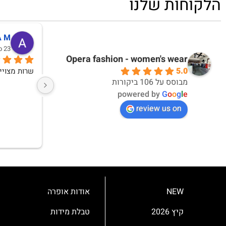
הלקוחות שלנו
Orna Chervin
דני
nth
28 days ago
Opera fashion - women's wear
5.0
אני נהנית
מבוסס על 106 ביקורות
powered by
G
o
o
g
l
e
review us on
NEW
אודות אופרה
קיץ 2026
טבלת מידות