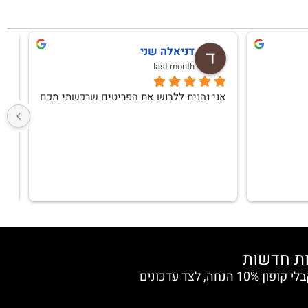
דליה יצחקי
last month
המשלוח הגיע מהר, הבגדים נארזו 
בקפידה,האיכות טובה ואחזור לקנות
"10" ושרות מצוייןממליצה מכל הלב
הצטרפי למועדון החברות וקבלי קופון 10% הנחה, לצד עדכונים