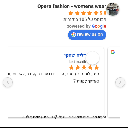
Opera fashion - women's wear
5.0
מבוסס על 106 ביקורות
powered by
G
o
o
g
l
e
review us on
מירב יחזקאל
10 months ago
שירות אדיב ומקצועימגיע תוך יומיים לכל היותרבגדים 
איכותיים ואופנתייםקונה לעיתים קרובות ואין ותמיד 
מרוצהמגיע בצורה מכובדת, בדים איכותייםאין עליהם 
ותודה לקרן שנותנת שירות מכל ה❤️
תשובה מהבעלים
2 years ago
תודה רבה מירב! שמחה לשמוע
נהנית מהשירות והמוצרים שלנו?
🙂
נשמח שתפרגני לנו >