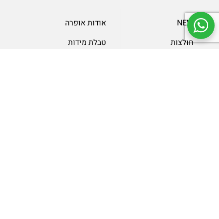
NEW
אודות אופרה
חולצות
טבלת מידות
בגדי ערב
מאמרים
שמלות
צור קשר
מכנסיים
תנאים ומדיניות
ג’קטים
הצהרת נגישות
SLAE
גיפטקארד