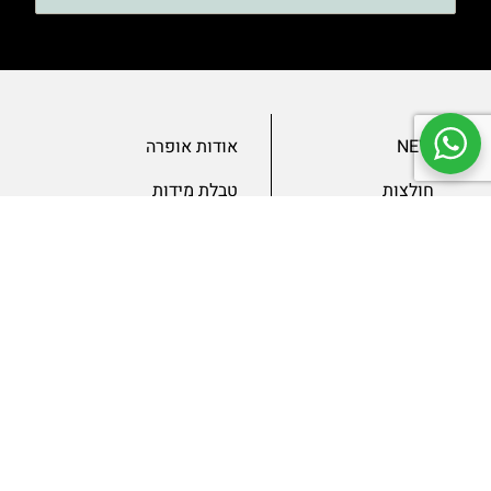
NEW
אודות אופרה
חולצות
טבלת מידות
בגדי ערב
מאמרים
שמלות
צור קשר
מכנסיים
תנאים ומדיניות
ג’קטים
הצהרת נגישות
SLAE
גיפטקארד