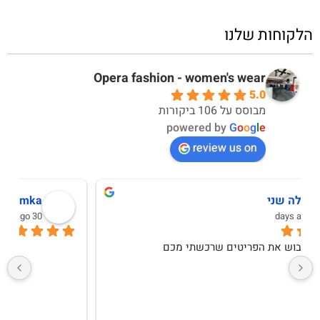
הלקוחות שלנו
Opera fashion - women's wear
5.0
מבוסס על 106 ביקורות
powered by
G
o
o
g
l
e
review us on
מירב יחזקאל
10 months ago
שירות אדיב ומקצועימגיע תוך יומיים לכל היותרבגדים 
איכותיים ואופנתייםקונה לעיתים קרובות ואין ותמיד 
מרוצהמגיע בצורה מכובדת, בדים איכותייםאין עליהם 
ותודה לקרן שנותנת שירות מכל ה