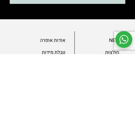
NEW
אודות אופרה
חולצות
טבלת מידות
בגדי ערב
מאמרים
שמלות
צור קשר
מכנסיים
תנאים ומדיניות
ג’קטים
הצהרת נגישות
SLAE
גיפטקארד