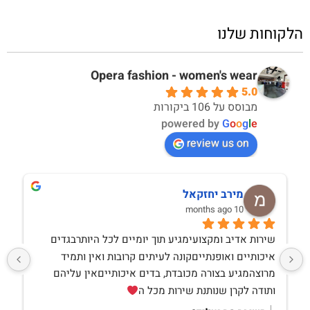
הלקוחות שלנו
Opera fashion - women's wear
5.0
מבוסס על 106 ביקורות
powered by
G
o
o
g
l
e
review us on
מירב יחזקאל
10 months ago
שירות אדיב ומקצועימגיע תוך יומיים לכל היותרבגדים 
איכותיים ואופנתייםקונה לעיתים קרובות ואין ותמיד 
מרוצהמגיע בצורה מכובדת, בדים איכותייםאין עליהם 
ותודה לקרן שנותנת שירות מכל ה