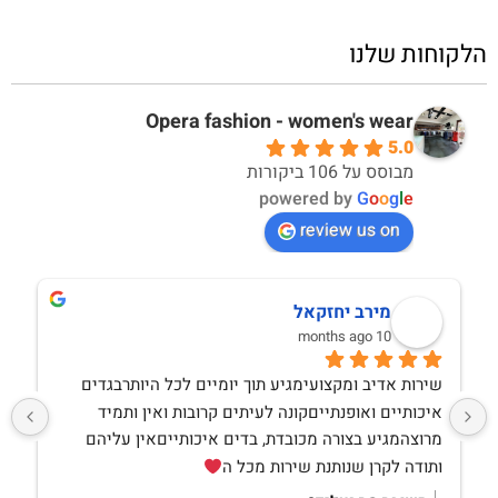
הלקוחות שלנו
Opera fashion - women's wear
5.0
מבוסס על 106 ביקורות
powered by
G
o
o
g
l
e
review us on
מירב יחזקאל
10 months ago
שירות אדיב ומקצועימגיע תוך יומיים לכל היותרבגדים 
איכותיים ואופנתייםקונה לעיתים קרובות ואין ותמיד 
מרוצהמגיע בצורה מכובדת, בדים איכותייםאין עליהם 
ותודה לקרן שנותנת שירות מכל ה