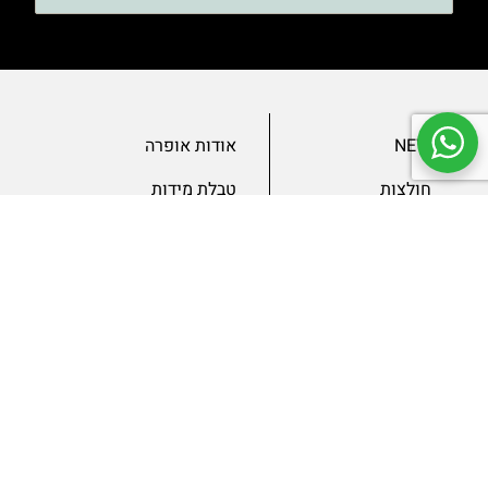
NEW
אודות אופרה
חולצות
טבלת מידות
בגדי ערב
מאמרים
שמלות
צור קשר
מכנסיים
תנאים ומדיניות
ג’קטים
הצהרת נגישות
SLAE
גיפטקארד