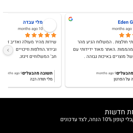
לימור אפרת
10 months ago
שירות מעולה, בגדים באיכות מצויינת ! מאד 
שרות מדהים ,תודה
ש
הצטרפי למועדון החברות וקבלי קופון 10% הנחה, לצד עדכונים