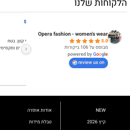
הלקוחות שלנו
דקלה אברבנאל
אי
10 months ago
10 months ago
Opera fashion - women's wear
5.0
אחלה חוויית קנייה ואחלה מוצרים
מבוסס על 106 ביקורות
powered by
G
o
o
g
l
e
review us on
NEW
אודות אופרה
קיץ 2026
טבלת מידות