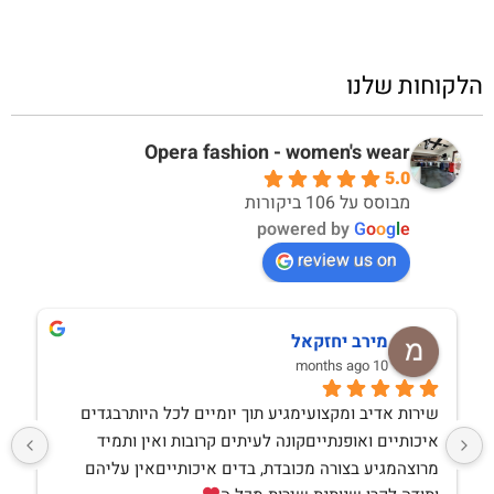
הלקוחות שלנו
Opera fashion - women's wear
5.0
מבוסס על 106 ביקורות
powered by
G
o
o
g
l
e
review us on
מירב יחזקאל
10 months ago
שירות אדיב ומקצועימגיע תוך יומיים לכל היותרבגדים 
איכותיים ואופנתייםקונה לעיתים קרובות ואין ותמיד 
מרוצהמגיע בצורה מכובדת, בדים איכותייםאין עליהם 