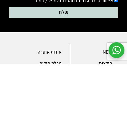
אישור קבלת עדכונים והטבות למייל / סמס
שלח
NEW
אודות אופרה
חולצות
טבלת מידות
בגדי ערב
מאמרים
שמלות
צור קשר
מכנסיים
תנאים ומדיניות
ג’קטים
הצהרת נגישות
SLAE
גיפטקארד