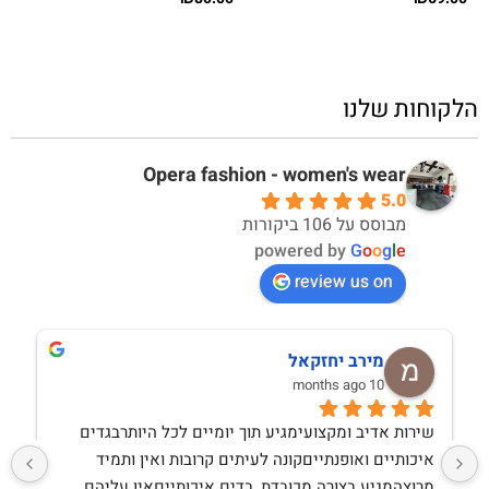
הלקוחות שלנו
Opera fashion - women's wear
5.0
מבוסס על 106 ביקורות
powered by
G
o
o
g
l
e
review us on
מירב יחזקאל
10 months ago
שירות אדיב ומקצועימגיע תוך יומיים לכל היותרבגדים 
איכותיים ואופנתייםקונה לעיתים קרובות ואין ותמיד 
מרוצהמגיע בצורה מכובדת, בדים איכותייםאין עליהם 