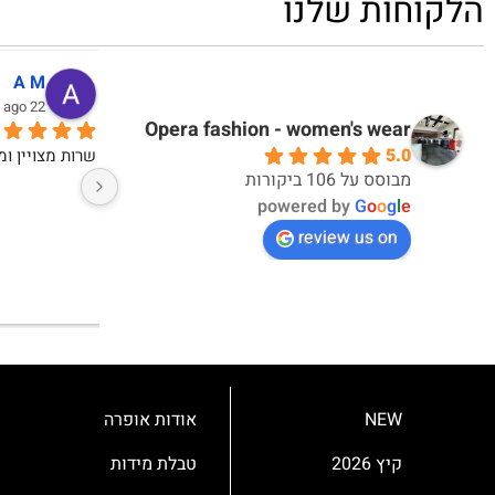
הלקוחות שלנו
דקלה אברבנאל
אי
10 months ago
10 months ago
Opera fashion - women's wear
5.0
אחלה חוויית קנייה ואחלה מוצרים
מבוסס על 106 ביקורות
powered by
G
o
o
g
l
e
review us on
NEW
אודות אופרה
קיץ 2026
טבלת מידות