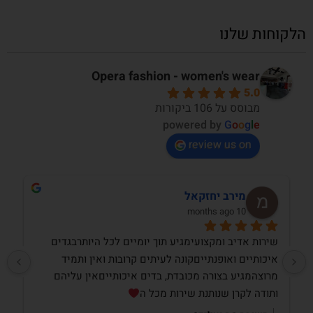
הלקוחות שלנו
Opera fashion - women's wear
5.0
מבוסס על 106 ביקורות
powered by
G
o
o
g
l
e
review us on
מירב יחזקאל
10 months ago
שירות אדיב ומקצועימגיע תוך יומיים לכל היותרבגדים 
איכותיים ואופנתייםקונה לעיתים קרובות ואין ותמיד 
מרוצהמגיע בצורה מכובדת, בדים איכותייםאין עליהם 
ותודה לקרן שנותנת שירות מכל ה