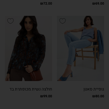
מבריק
₪
72.00
₪
69.00
גופיית סאטן
חולצה נשית מכופתרת בד
שיפון מקומט
₪
99.00
₪
80.00