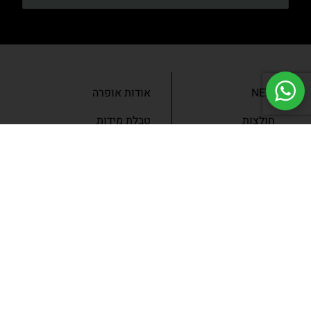
NEW
אודות אופרה
חולצות
טבלת מידות
בגדי ערב
מאמרים
שמלות
צור קשר
מכנסיים
תנאים ומדיניות
ג’קטים
הצהרת נגישות
SLAE
גיפטקארד