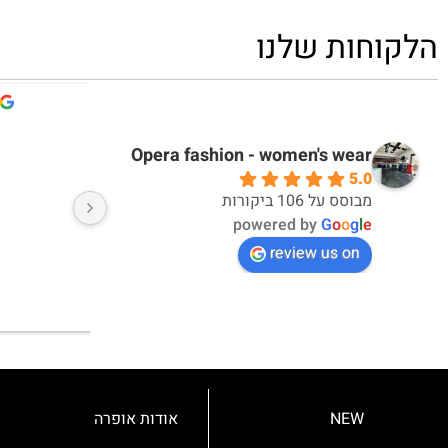
הלקוחות שלנו
דקלה אברבנאל
אי
10 months ago
10 months ago
Opera fashion - women's wear
5.0
אחלה חוויית קנייה ואחלה מוצרים
מבוסס על 106 ביקורות
powered by
G
o
o
g
l
e
review us on
NEW
אודות אופרה