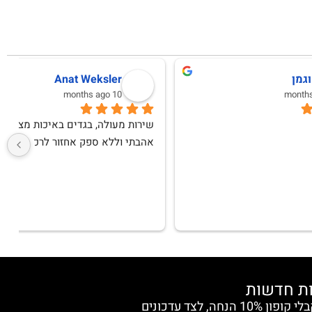
לימור אפרת
10 months ago
שירות מעולה, בגדים באיכות מצויינת ! מאד 
שרות מדהים ,תודה
ש
הצטרפי למועדון החברות וקבלי קופון 10% הנחה, לצד עדכונים