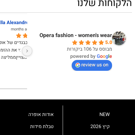
הלקוחות שלנו
דקלה אברבנאל
אי
10 months ago
10 months ago
Opera fashion - women's wear
5.0
אחלה חוויית קנייה ואחלה מוצרים
מבוסס על 106 ביקורות
powered by
G
o
o
g
l
e
review us on
NEW
אודות אופרה
קיץ 2026
טבלת מידות