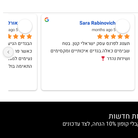
לימור אפרת
10 months ago
שירות מעולה, בגדים באיכות מצויינת ! מאד 
שרות מדהים ,תודה
ש
הצטרפי למועדון החברות וקבלי קופון 10% הנחה, לצד עדכונים