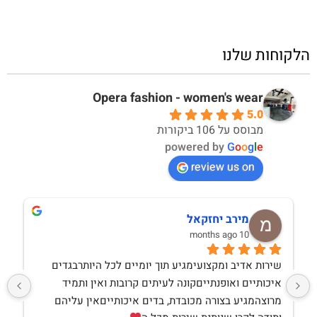
הלקוחות שלנו
Opera fashion - women's wear
5.0
מבוסס על 106 ביקורות
powered by
G
o
o
g
l
e
review us on
מירב יחזקאל
10 months ago
שירות אדיב ומקצועימגיע תוך יומיים לכל היותרבגדים 
איכותיים ואופנתייםקונה לעיתים קרובות ואין ותמיד 
מרוצהמגיע בצורה מכובדת, בדים איכותייםאין עליהם 