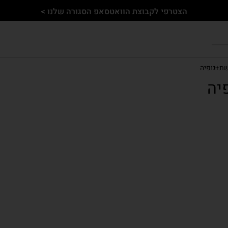
הצטרפי לקבוצת הוואטסאפ הסגורה שלנו >
שת+גופיה
יה