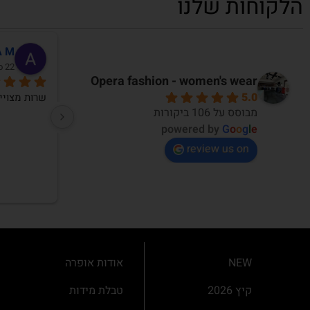
הלקוחות שלנו
Orna Cherv
דניאלה שני
30 days ago
26 d
Opera fashion - women's wear
5.0
אני נהנית ללבוש את הפריטים
מבוסס על 106 ביקורות
powered by
G
o
o
g
l
e
review us on
NEW
אודות אופרה
קיץ 2026
טבלת מידות