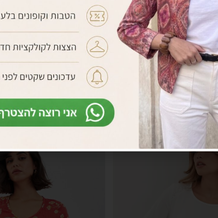
ייקרה ואריג עם כיסים
מכנס דגמ’ח
₪
170.00