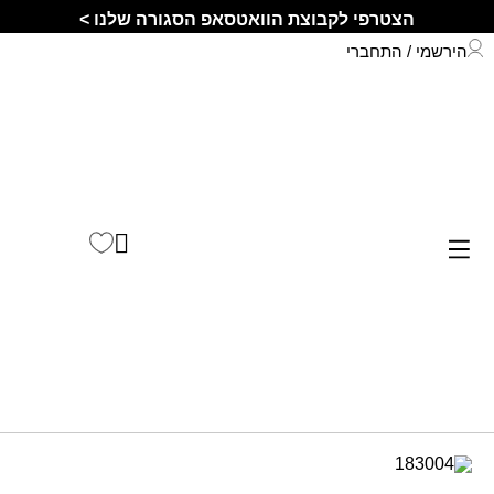
הצטרפי לקבוצת הוואטסאפ הסגורה שלנו >
הירשמי / התחברי
התחברי לחשבון שלך
קיץ 2026