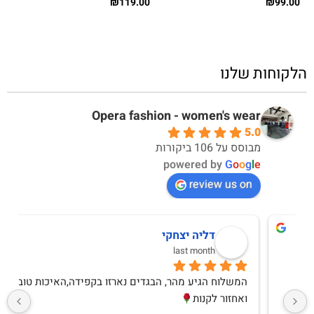
₪
119.00
₪
99.00
הלקוחות שלנו
Opera fashion - women's wear
5.0
מבוסס על 106 ביקורות
powered by
G
o
o
g
l
e
review us on
קי
lla Alexandrova
3 months ago
המשלוח הגיע מהר, הבגדים נארזו בקפידה,האיכות טובה 