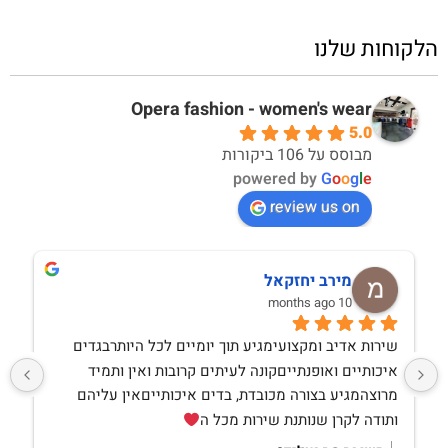
הלקוחות שלנו
Opera fashion - women's wear
5.0
מבוסס על 106 ביקורות
powered by
G
o
o
g
l
e
review us on
מירב יחזקאל
10 months ago
שירות אדיב ומקצועימגיע תוך יומיים לכל היותרבגדים 
איכותיים ואופנתייםקונה לעיתים קרובות ואין ותמיד 
מרוצהמגיע בצורה מכובדת, בדים איכותייםאין עליהם 
ותודה לקרן שנותנת שירות מכל ה