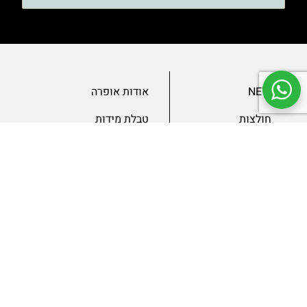
NEW
אודות אופרה
חולצות
טבלת מידות
בגדי ערב
מאמרים
שמלות
צור קשר
מכנסיים
תנאים ומדיניות
ג’קטים
הצהרת נגישות
SLAE
גיפטקארד