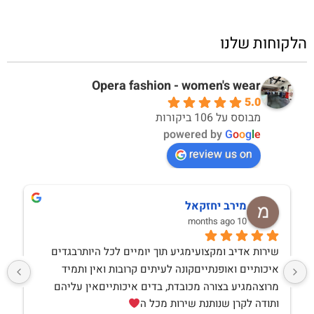
הלקוחות שלנו
Opera fashion - women's wear
5.0
מבוסס על 106 ביקורות
powered by
G
o
o
g
l
e
review us on
מירב יחזקאל
10 months ago
שירות אדיב ומקצועימגיע תוך יומיים לכל היותרבגדים 
איכותיים ואופנתייםקונה לעיתים קרובות ואין ותמיד 
מרוצהמגיע בצורה מכובדת, בדים איכותייםאין עליהם 
ותודה לקרן שנותנת שירות מכל ה