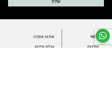
שלח
NEW
אודות אופרה
חולצות
טבלת מידות
בגדי ערב
מאמרים
שמלות
צור קשר
מכנסיים
תנאים ומדיניות
ג’קטים
הצהרת נגישות
SLAE
גיפטקארד