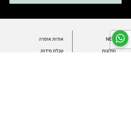
NEW
אודות אופרה
חולצות
טבלת מידות
בגדי ערב
מאמרים
שמלות
צור קשר
מכנסיים
תנאים ומדיניות
ג’קטים
הצהרת נגישות
SLAE
גיפטקארד