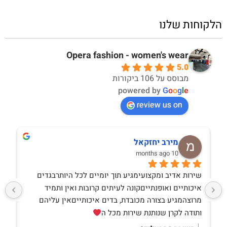
הלקוחות שלנו
Opera fashion - women's wear
5.0
מבוסס על 106 ביקורות
powered by
G
o
o
g
l
e
review us on
מירב יחזקאל
10 months ago
שירות אדיב ומקצועימגיע תוך יומיים לכל היותרבגדים 
איכותיים ואופנתייםקונה לעיתים קרובות ואין ותמיד 
מרוצהמגיע בצורה מכובדת, בדים איכותייםאין עליהם 
ותודה לקרן שנותנת שירות מכל ה