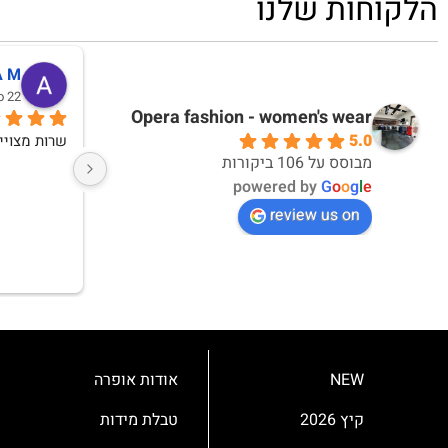
הלקוחות שלנו
דקלה אברבנאל
אי
10 months ago
10 months ago
Opera fashion - women's wear
5.0
אחלה חוויית קנייה ואחלה מוצרים
מבוסס על 106 ביקורות
powered by
G
o
o
g
l
e
review us on
NEW
אודות אופרה
קיץ 2026
טבלת מידות