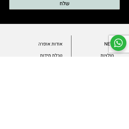
שלח
NEW
אודות אופרה
חולצות
טבלת מידות
בגדי ערב
מאמרים
שמלות
צור קשר
מכנסיים
תנאים ומדיניות
ג’קטים
הצהרת נגישות
SLAE
גיפטקארד