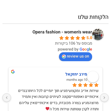
הלקוחות שלנו
Opera fashion - women's wear
5.0
מבוסס על 106 ביקורות
powered by
G
o
o
g
l
e
review us on
מירב יחזקאל
10 months ago
שירות אדיב ומקצועימגיע תוך יומיים לכל היותרבגדים 
איכותיים ואופנתייםקונה לעיתים קרובות ואין ותמיד 
מרוצהמגיע בצורה מכובדת, בדים איכותייםאין עליהם 
ותודה לקרן שנותנת שירות מכל ה