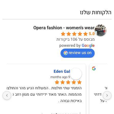
הלקוחות שלנו
Opera fashion - women's wear
5.0
מבוסס על 106 ביקורות
powered by
G
o
o
g
l
e
review us on
מירב יחזקאל
10 months ago
שירות אדיב ומקצועימגיע תוך יומיים לכל היותרבגדים 
איכותיים ואופנתייםקונה לעיתים קרובות ואין ותמיד 
מרוצהמגיע בצורה מכובדת, בדים איכותייםאין עליהם 
ותודה לקרן שנותנת שירות מכל ה