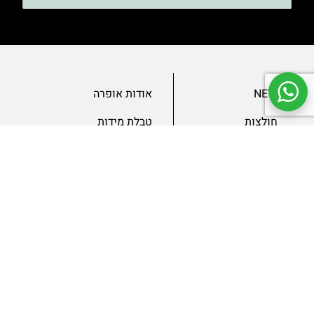
NEW
אודות אופרה
חולצות
טבלת מידות
בגדי ערב
מאמרים
שמלות
צור קשר
מכנסיים
תנאים ומדיניות
ג’קטים
הצהרת נגישות
SLAE
גיפטקארד