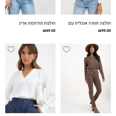
חולצה תחרה אנגלית עם
חולצת מודפסת אריג
רוכסן
₪
69.00
₪
99.00