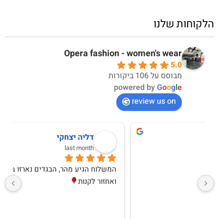
הלקוחות שלנו
Opera fashion - women's wear
5.0
מבוסס על 106 ביקורות
powered by
G
o
o
g
l
e
review us on
מירב יחזקאל
10 months ago
שירות אדיב ומקצועימגיע תוך יומיים לכל היותרבגדים 
איכותיים ואופנתייםקונה לעיתים קרובות ואין ותמיד 
מרוצהמגיע בצורה מכובדת, בדים איכותייםאין עליהם 
ותודה לקרן שנותנת שירות מכל ה