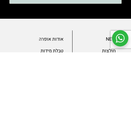
NEW
אודות אופרה
חולצות
טבלת מידות
בגדי ערב
מאמרים
שמלות
צור קשר
מכנסיים
תנאים ומדיניות
ג’קטים
הצהרת נגישות
SLAE
גיפטקארד