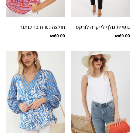
גופיית גולף לייקרה לורקס
חולצה נשית בד כותנה
מודפס
₪
69.00
₪
69.00