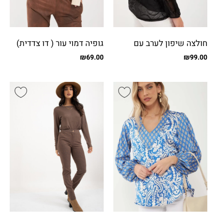
חולצה שיפון לערב עם
גופיה דמוי עור ( דו צדדית)
כפתורים קטנים
₪
69.00
₪
99.00