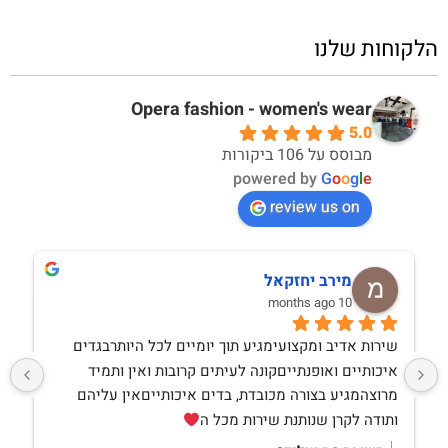
הלקוחות שלנו
Opera fashion - women's wear
5.0
מבוסס על 106 ביקורות
powered by
G
o
o
g
l
e
review us on
מירב יחזקאל
10 months ago
שירות אדיב ומקצועימגיע תוך יומיים לכל היותרבגדים 
איכותיים ואופנתייםקונה לעיתים קרובות ואין ותמיד 
מרוצהמגיע בצורה מכובדת, בדים איכותייםאין עליהם 
ותודה לקרן שנותנת שירות מכל ה