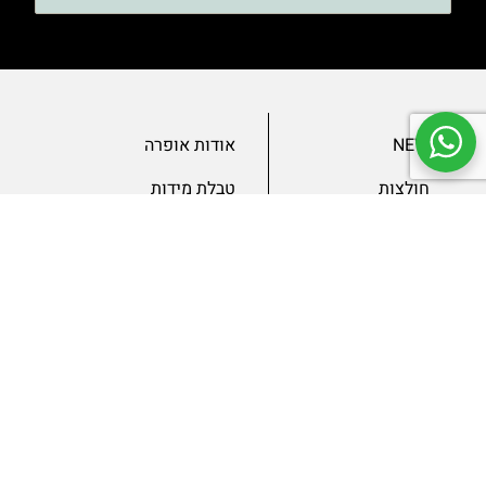
NEW
אודות אופרה
חולצות
טבלת מידות
בגדי ערב
מאמרים
שמלות
צור קשר
מכנסיים
תנאים ומדיניות
ג’קטים
הצהרת נגישות
SLAE
גיפטקארד