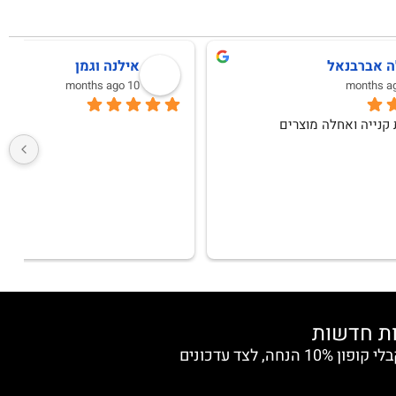
לימור אפרת
10 months ago
שירות מעולה, בגדים באיכות מצויינת ! מאד 
שרות מדהים ,תודה
ש
הצטרפי למועדון החברות וקבלי קופון 10% הנחה, לצד עדכונים