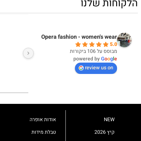
הלקוחות שלנו
דקלה אברבנאל
אי
10 months ago
10 months ago
Opera fashion - women's wear
5.0
אחלה חוויית קנייה ואחלה מוצרים
מבוסס על 106 ביקורות
powered by
G
o
o
g
l
e
review us on
NEW
אודות אופרה
קיץ 2026
טבלת מידות